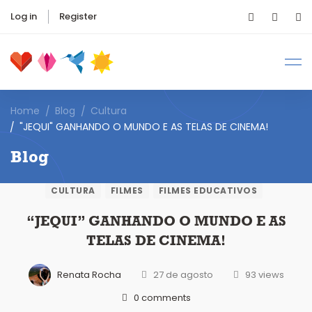
Log in
Register
Home
Blog
Cultura
"JEQUI" GANHANDO O MUNDO E AS TELAS DE CINEMA!
Blog
CULTURA
FILMES
FILMES EDUCATIVOS
“JEQUI” GANHANDO O MUNDO E AS
TELAS DE CINEMA!
Renata Rocha
27 de agosto
93 views
0 comments