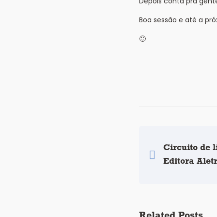
Depois conta pra gente
Boa sessão e até a pró
🙂
Circuito de l
Editora Alet
Related Posts