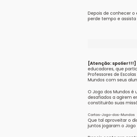
Depois de conhecer o e
perde tempo e assista 
[Atenção: spolier!!!]
educadores, que parti
Professores de Escola
Mundos com seus alun
O Jogo dos Mundos é u
desafiados a agirem e
constituirão suas missõ
Cartas-Jogo-dos-Mundos
Que tal aproveitar o d
juntos jogaram o Jog