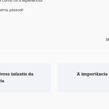
 como foi a experiência!
xima, pessoal!
S
ivros infantis da
A importância
ria