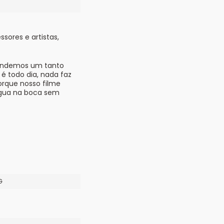
sores e artistas,
prendemos um tanto
é todo dia, nada faz
orque nosso filme
 água na boca sem
G