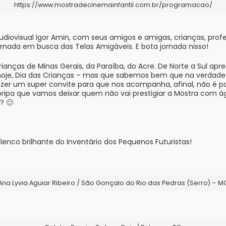
https://www.mostradecinemainfantil.com.br/programacao/
udiovisual Igor Amin, com seus amigos e amigas, crianças, profes
da em busca das Telas Amigáveis. E bota jornada nisso!
ianças de Minas Gerais, da Paraíba, do Acre. De Norte a Sul a
oje, Dia das Crianças – mas que sabemos bem que na verdade 
azer um super convite para que nos acompanha, afinal, não é p
loripa que vamos deixar quem não vai prestigiar a Mostra com
? 🙂
elenco brilhante do Inventário dos Pequenos Futuristas!
Ana Lyvia Aguiar Ribeiro / São Gonçalo do Rio das Pedras (Serro) – M