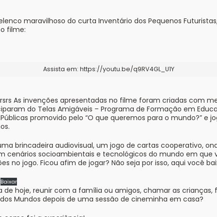
lenco maravilhoso do curta Inventário dos Pequenos Futuristas
o filme:
Assista em: https://youtu.be/q9RV4GL_U1Y
rsrs As invenções apresentadas no filme foram criadas com m
ciparam do Telas Amigáveis – Programa de Formação em Educa
s Públicas promovido pelo “O que queremos para o mundo?” e j
os.
ma brincadeira audiovisual, um jogo de cartas cooperativo, on
m cenários socioambientais e tecnológicos do mundo em que v
es no jogo. Ficou afim de jogar? Não seja por isso, aqui você bai
Baixar
ia de hoje, reunir com a família ou amigos, chamar as crianças,
o dos Mundos depois de uma sessão de cineminha em casa?