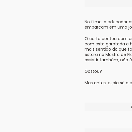
No filme, o educador a
embarcam em uma jorna
O curta contou com cr
com esta garotada e h
mais sentido do que f
estará na Mostra de F
assistir também, não é
Gostou?
Mas antes, espia só o 