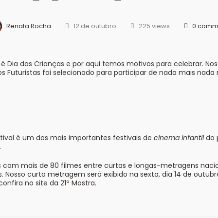
Renata Rocha
12 de outubro
225 views
0 comm
o, é Dia das Crianças e por aqui temos motivos para celebrar. 
s Futuristas foi selecionado para participar de nada mais nad
stival é um dos mais importantes festivais de
cinema infantil
do p
.
as com mais de 80 filmes entre curtas e longas-metragens nacio
. Nosso curta metragem será exibido na sexta, dia 14 de outubr
onfira no site da 21ª Mostra.