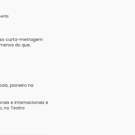
ents
Nosso curta-metragem
a menos do que,
aís, pioneiro na
nais e internacionais e
o, no Teatro