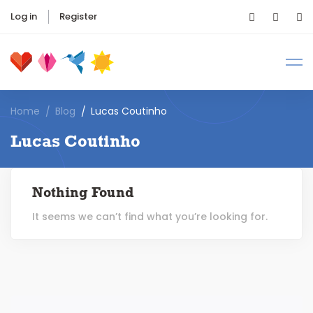
Log in
Register
Home
Blog
Lucas Coutinho
Lucas Coutinho
Nothing Found
It seems we can’t find what you’re looking for.