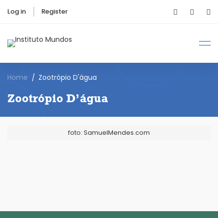
Log in
Register
Home
Zootrópio D'água
Zootrópio D’água
foto: SamuelMendes.com