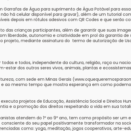
com Garrafas de Água para suprimento de Água Potável para essa
 não há celular disponível para gravar), além de um tutorial 
veis depois em rótulos adesivos com QR Codes e que serão col
mento das crianças participantes, além de garantir que suas im
m liberdade, autonomia e criatividade em prol da garantia de 
o projeto, mediante assinatura do termo de autorização de U
das e todos, independente da cultura, religião, raça ou nacio
star dos outros seres vivos, animais, plantas e ecossistemas
Natureza, com sede em Minas Gerais (
www.oquequeremosparaom
gica e ao mesmo tempo que mostra esperança em como podemos
xecuta projetos de Educação, Assistência Social e Direitos Hu
antia e a promoção dos direitos respeitando a vida em sua tota
nistas atendem do 1º ao 9º ano, tem como propósito ser um e
 e consciente do seu papel positivamente transformador na soci
renciadas como: yoga, meditação, jogos cooperativos, arte-edu