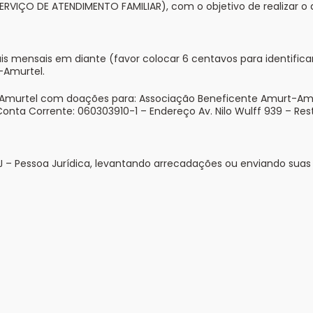
(SERVIÇO DE ATENDIMENTO FAMILIAR), com o objetivo de realizar o
reais mensais em diante (favor colocar 6 centavos para identif
-Amurtel.
Amurtel com doações para: Associação Beneficente Amurt-Amurt
Conta Corrente: 060303910-1 – Endereço Av. Nilo Wulff 939 – Rest
 PJ – Pessoa Jurídica, levantando arrecadações ou enviando s