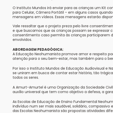
O Instituto Mundos irá enviar para as crianças um Kit 
para Celular, Câmera Portátil – em alguns casos quando
mensagens em vídeos. Essas mensagens estarão disponí
Vale ressaltar que o projeto preza pelo livre consenti
e que buscamos que as crianças possam se expressar co
consentimento caso permita às crianças participarem d
envolvidos.
ABORDAGEM PEDAGÓGICA:
A Educação Neohumanista promove amor e respeito por to
atenção para o seu bem-estar, mas também para o bem-e
Por isso o Instituto Mundos de Educação Audiovisual e 
se uniram em busca de contar estar história, tão trá
todos os seres.
A Amurt-Amurtel é uma Organização da Sociedade Civil e
auxílio universal que tem como objetivo a defesa, a gar
As Escolas de Educação de Ensino Fundamental Neohuma
indivíduo num ser mais saudável, solidário, compassivo
das Escolas Neohumanista são propostas atividades dife