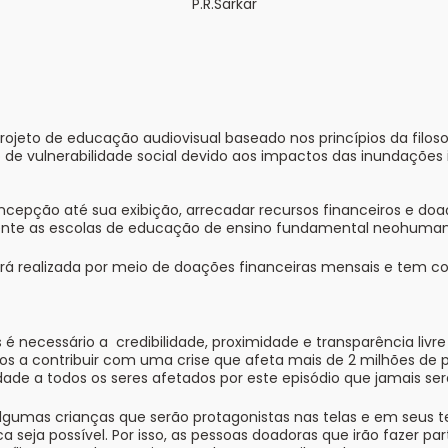
P.R.Sarkar
rojeto de educação audiovisual baseado nos princípios da filoso
e vulnerabilidade social devido aos impactos das inundações in
oncepção até sua exibição, arrecadar recursos financeiros e 
mente as escolas de educação de ensino fundamental neohuman
realizada por meio de doações financeiras mensais e tem c
ecessário a credibilidade, proximidade e transparência livre
stos a contribuir com uma crise que afeta mais de 2 milhões de
e a todos os seres afetados por este episódio que jamais ser
umas crianças que serão protagonistas nas telas e em seus ter
eja possível. Por isso, as pessoas doadoras que irão fazer par