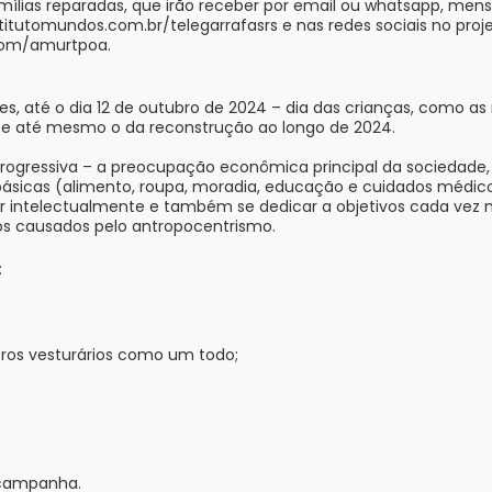
mílias reparadas, que irão receber por email ou whatsapp, men
nstitutomundos.com.br/telegarrafasrs e nas redes sociais no pr
.com/amurtpoa.
ses, até o dia 12 de outubro de 2024 – dia das crianças, como a
ise até mesmo o da reconstrução ao longo de 2024.
rogressiva – a preocupação econômica principal da sociedade, go
básicas (alimento, roupa, moradia, educação e cuidados médi
 intelectualmente e também se dedicar a objetivos cada vez m
os causados pelo antropocentrismo.
:
ros vesturários como um todo;
 campanha.