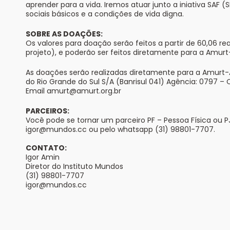
aprender para a vida. Iremos atuar junto a iniativa SAF 
sociais básicos e a condições de vida digna.
SOBRE AS DOAÇÕES:
Os valores para doação serão feitos a partir de 60,06 
projeto), e poderão ser feitos diretamente para a Amurt
As doações serão realizadas diretamente para a Amurt-
do Rio Grande do Sul S/A (Banrisul 041) Agência: 0797 – 
Email
amurt@amurt.org.br
PARCEIROS:
Você pode se tornar um parceiro PF – Pessoa Física ou
igor@mundos.cc ou pelo whatsapp (31) 98801-7707.
CONTATO:
Igor Amin
Diretor do Instituto Mundos
(31) 98801-7707
igor@mundos.cc