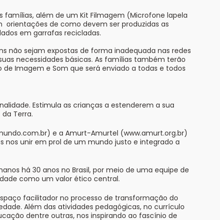
s famílias, além de um Kit Filmagem (Microfone lapela
com orientações de como devem ser produzidas as
ados em garrafas recicladas.
agens não sejam expostas de forma inadequada nas redes
suas necessidades básicas. As famílias também terão
so de Imagem e Som que será enviado a todas e todos
nalidade. Estimula as crianças a estenderem a sua
 da Terra.
undo.com.br
) e a Amurt-Amurtel (
www.amurt.org.br
)
 nos unir em prol de um mundo justo e integrado a
manos há 30 anos no Brasil, por meio de uma equipe de
lidade como um valor ético central.
spaço facilitador no processo de transformação do
edade. Além das atividades pedagógicas, no currículo
cação dentre outras, nos inspirando ao fascínio de