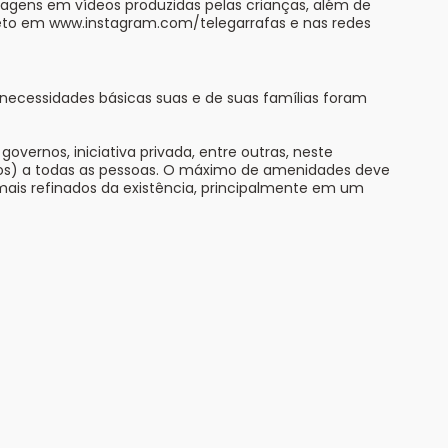
sagens em vídeos produzidas pelas crianças, além de
ojeto em www.instagram.com/telegarrafas e nas redes
s necessidades básicas suas e de suas famílias foram
vernos, iniciativa privada, entre outras, neste
cos) a todas as pessoas. O máximo de amenidades deve
ais refinados da existência, principalmente em um