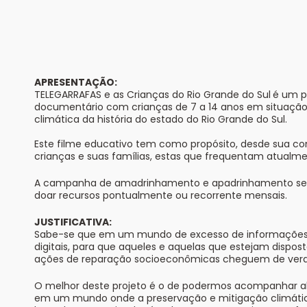
APRESENTAÇÃO:
TELEGARRAFAS e as Crianças do Rio Grande do Sul
é um p
documentário com crianças de 7 a 14 anos em situação d
climática da história do estado do Rio Grande do Sul.
Este filme educativo tem como propósito, desde sua c
crianças e suas famílias, estas que frequentam atual
A campanha de amadrinhamento e apadrinhamento será 
doar recursos pontualmente ou recorrente mensais.
JUSTIFICATIVA:
Sabe-se que em um mundo de excesso de informações é n
digitais, para que aqueles e aquelas que estejam dispo
ações de reparação socioeconômicas cheguem de verdad
O melhor deste projeto é o de podermos acompanhar alg
em um mundo onde a preservação e mitigação climática s