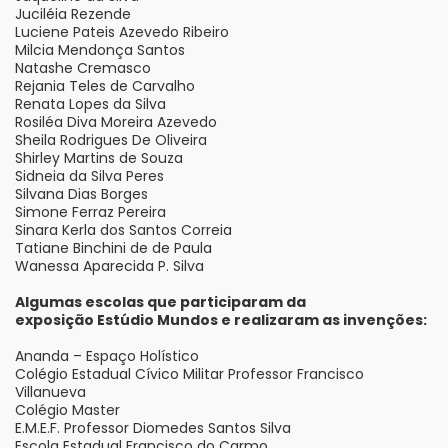
Juciléia Rezende
Luciene Pateis Azevedo Ribeiro
Milcia Mendonça Santos
Natashe Cremasco
Rejania Teles de Carvalho
Renata Lopes da Silva
Rosiléa Diva Moreira Azevedo
Sheila Rodrigues De Oliveira
Shirley Martins de Souza
Sidneia da Silva Peres
Silvana Dias Borges
Simone Ferraz Pereira
Sinara Kerla dos Santos Correia
Tatiane Binchini de de Paula
Wanessa Aparecida P. Silva
Algumas escolas que participaram da
exposição Estúdio Mundos e realizaram as invenções:
Ananda – Espaço Holístico
Colégio Estadual Cívico Militar Professor Francisco
Villanueva
Colégio Master
E.M.E.F. Professor Diomedes Santos Silva
Escola Estadual Francisco do Carmo