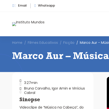
Email
Whatsapp
Home
Filmes Educativos
Ficção
Marco Aur - Músi
Marco Aur – Música 
3:27min
Bruna Carvalho, Igor Amin e Vinícius
Cabral
Sinopse
Videoclipe de “Música na Cabeça”, do