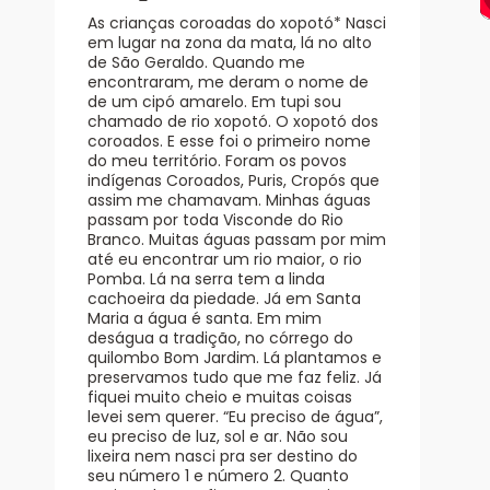
As crianças coroadas do xopotó* Nasci
em lugar na zona da mata, lá no alto
de São Geraldo. Quando me
encontraram, me deram o nome de
de um cipó amarelo. Em tupi sou
chamado de rio xopotó. O xopotó dos
coroados. E esse foi o primeiro nome
do meu território. Foram os povos
indígenas Coroados, Puris, Cropós que
assim me chamavam. Minhas águas
passam por toda Visconde do Rio
Branco. Muitas águas passam por mim
até eu encontrar um rio maior, o rio
Pomba. Lá na serra tem a linda
cachoeira da piedade. Já em Santa
Maria a água é santa. Em mim
deságua a tradição, no córrego do
quilombo Bom Jardim. Lá plantamos e
preservamos tudo que me faz feliz. Já
fiquei muito cheio e muitas coisas
levei sem querer. “Eu preciso de água”,
eu preciso de luz, sol e ar. Não sou
lixeira nem nasci pra ser destino do
seu número 1 e número 2. Quanto