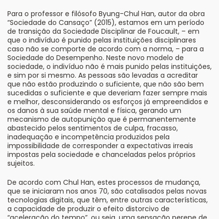
Para o professor e filósofo Byung-Chul Han, autor da obra
“Sociedade do Cansaço” (2015), estamos em um período
de transição da Sociedade Disciplinar de Foucault, – em
que o indivíduo é punido pelas instituições disciplinares
caso não se comporte de acordo com a norma, – para a
Sociedade do Desempenho. Neste novo modelo de
sociedade, o indivíduo não é mais punido pelas instituições,
e sim por si mesmo. As pessoas são levadas a acreditar
que não estão produzindo o suficiente, que não são bem
sucedidas o suficiente e que deveriam fazer sempre mais
e melhor, desconsiderando os esforços já empreendidos e
os danos à sua saúde mental e física, gerando um
mecanismo de autopunição que é permanentemente
abastecido pelos sentimentos de culpa, fracasso,
inadequação e incompetência produzidos pela
impossibilidade de corresponder a expectativas irreais
impostas pela sociedade e chanceladas pelos próprios
sujeitos.
De acordo com Chul Han, estes processos de mudança,
que se iniciaram nos anos 70, são catalisados pelas novas
tecnologias digitais, que têm, entre outras características,
a capacidade de produzir o efeito distorcivo de
“aceleração do tempo”, ou seja, uma sensação perene de