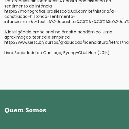
Referências bibliográficas: A construção histórica do
sentimento de infância
https://monografias.brasilescola.uol.com.br/historia/a-
construcao-historica-sentimento-
infancia.htm#:~:text=A%20constitui%C3%A7%C3%A3o%20do%
A inteligência emocional no âmbito acadêmico: uma
aproximação teórica e empírica
http://www.uesc.br/cursos/graduacao/licenciatura/letras/nai
Livro Sociedade do Cansaço, Byung-Chul Han (2015)
Quem Somos