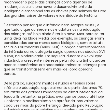
reconhecer o papel das crianças como agentes de
mudança social e promover o desenvolvimento da
inteligência emocional são as chaves para sairmos de uma
das grandes crises de valores e identidade da História.
É estranho pensar que a infância nem sempre existiu, e
que tudo o que conhecemos e adotamos na educação
das crianças até hoje ainda é muito novo. Mas, para se ter
uma ideia, na Idade Média, por exemplo, as crianças eram
consideradas como meros seres biológicos, sem estatuto
social ou autonomia (Ariès, 1981). A noção contemporânea
de infância como categoria surgiu apenas nos séculos XVII
e XVIII, na Modernidade. Em seguida, durante a Revolução
Industrial, o crescente interesse pela infância tinha caráter
apenas econômico: era necessário treinar as crianças para
que se transformassem em mão-de-obra operária
barata.
De lá pra cá, surgiram muitos estudos e teorias sobre
infância e educação, especialmente a partir dos anos 70,
em razão das grandes mudanças no clima intelectual da
época. Entretanto, na prática, avançamos pouco até hoje.
Conforme o neoliberalismo se aprofunda, nos valemos
cada vez mais da pobre herança deixada pela Revolução
Industrial: o principal objetivo da sociedade em relação a