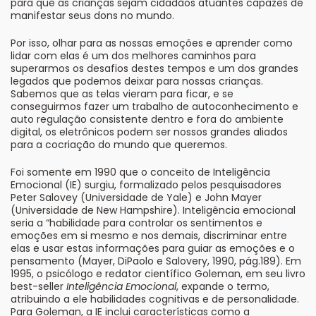
para que as crianças sejam cidadãos atuantes capazes de
manifestar seus dons no mundo.
Por isso, olhar para as nossas emoções e aprender como
lidar com elas é um dos melhores caminhos para
superarmos os desafios destes tempos e um dos grandes
legados que podemos deixar para nossas crianças.
Sabemos que as telas vieram para ficar, e se
conseguirmos fazer um trabalho de autoconhecimento e
auto regulação consistente dentro e fora do ambiente
digital, os eletrônicos podem ser nossos grandes aliados
para a cocriação do mundo que queremos.
Foi somente em 1990 que o conceito de Inteligência
Emocional (IE) surgiu, formalizado pelos pesquisadores
Peter Salovey (Universidade de Yale) e John Mayer
(Universidade de New Hampshire). Inteligência emocional
seria a “habilidade para controlar os sentimentos e
emoções em si mesmo e nos demais, discriminar entre
elas e usar estas informações para guiar as emoções e o
pensamento (Mayer, DiPaolo e Salovery, 1990, pág.189). Em
1995, o psicólogo e redator científico Goleman, em seu livro
best-seller
Inteligência Emocional
, expande o termo,
atribuindo a ele habilidades cognitivas e de personalidade.
Para Goleman, a IE inclui características como a