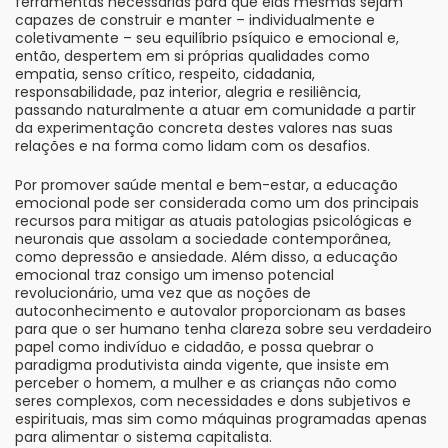
ferramentas necessárias para que elas mesmas sejam
capazes de construir e manter – individualmente e
coletivamente – seu equilíbrio psíquico e emocional e,
então, despertem em si próprias qualidades como
empatia, senso crítico, respeito, cidadania,
responsabilidade, paz interior, alegria e resiliência,
passando naturalmente a atuar em comunidade a partir
da experimentação concreta destes valores nas suas
relações e na forma como lidam com os desafios.
Por promover saúde mental e bem-estar, a educação
emocional pode ser considerada como um dos principais
recursos para mitigar as atuais patologias psicológicas e
neuronais que assolam a sociedade contemporânea,
como depressão e ansiedade. Além disso, a educação
emocional traz consigo um imenso potencial
revolucionário, uma vez que as noções de
autoconhecimento e autovalor proporcionam as bases
para que o ser humano tenha clareza sobre seu verdadeiro
papel como indivíduo e cidadão, e possa quebrar o
paradigma produtivista ainda vigente, que insiste em
perceber o homem, a mulher e as crianças não como
seres complexos, com necessidades e dons subjetivos e
espirituais, mas sim como máquinas programadas apenas
para alimentar o sistema capitalista.