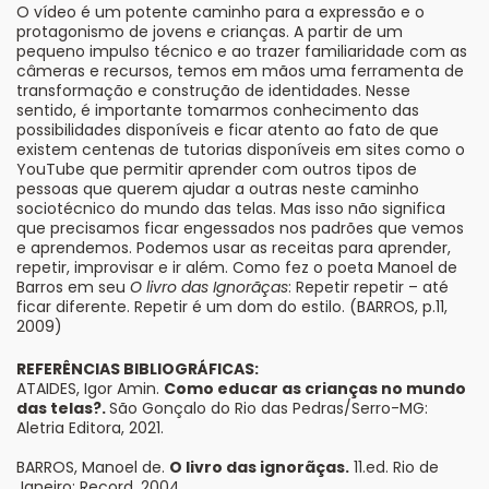
O vídeo é um potente caminho para a expressão e o
protagonismo de jovens e crianças. A partir de um
pequeno impulso técnico e ao trazer familiaridade com as
câmeras e recursos, temos em mãos uma ferramenta de
transformação e construção de identidades. Nesse
sentido, é importante tomarmos conhecimento das
possibilidades disponíveis e ficar atento ao fato de que
existem centenas de tutorias disponíveis em sites como o
YouTube que permitir aprender com outros tipos de
pessoas que querem ajudar a outras neste caminho
sociotécnico do mundo das telas. Mas isso não significa
que precisamos ficar engessados nos padrões que vemos
e aprendemos. Podemos usar as receitas para aprender,
repetir, improvisar e ir além. Como fez o poeta Manoel de
Barros em seu
O livro das Ignorãças
: Repetir repetir – até
ficar diferente. Repetir é um dom do estilo. (BARROS, p.11,
2009)
REFERÊNCIAS BIBLIOGRÁFICAS:
ATAIDES, Igor Amin.
Como educar as crianças no mundo
das telas?.
São Gonçalo do Rio das Pedras/Serro-MG:
Aletria Editora, 2021.
BARROS, Manoel de.
O livro das ignorãças.
11.ed. Rio de
Janeiro: Record, 2004.