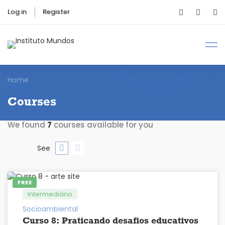
Log in
Register
Home
Courses
We found
7
courses available for you
See
FREE
Intermediário
Socioambiental
Curso 8: Praticando desafios educativos