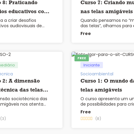
 8: Praticando
Curso 7: Criando m
ios educativos com
nas telas amigáveis
a a criar desafios
Quando pensamos no “
las
ivos audiovisuais de
das telas”, olhamos para 
prática e …
Free
FREE
mediário
Iniciante
écnica
Socioambiental
 2: A dimensão
Curso 1: O mundo d
técnica das telas
telas amigáveis
nsão sociotécnica das
O curso apresenta um un
áveis
Amigáveis nos atenta
de possibilidades para cr
 …
de …
Free
(3)
(8)