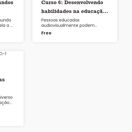
undos
Curso 6: Desenvolvendo
habilidades na educação
mundo
Pessoas educadas
audiovisual
ela a …
audiovisualmente podem
também ser aquelas que são
Free
conhecedoras …
as
iverso
iação