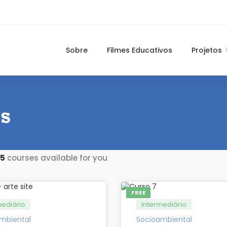
Sobre
Filmes Educativos
Projetos
es
5
courses available for you
FREE
mediário
Intermediário
mbiental
Socioambiental