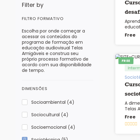
Curso
Filter by
desaf
FILTRO FORMATIVO
Aprend
as te
educat
Escolha por onde começar a
forma 
Free
acessar os conteúdos do
programa de formação em
educação audiovisual Telas
Amigáveis e construa seu
próprio processo formativo de
FREE
acordo com sua disponibilidade
Inter
de tempo.
Sociot
Curso
DIMENSÕES
socio
Socioambiental
(4)
A dime
amig
Telas 
para a
Sociocultural
(4)
Free
Socioemocional
(4)
Sociotécnica
(5)