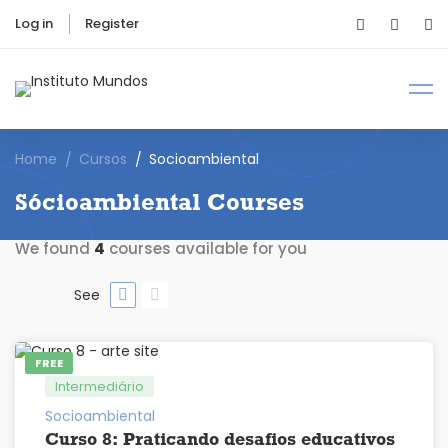
Log in
Register
Home
Cursos
Socioambiental
Sócioambiental Courses
We found
4
courses available for you
See
FREE
Intermediário
Socioambiental
Curso 8: Praticando desafios educativos