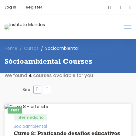
Log in
Register
Home
Cursos
Socioambiental
Sócioambiental Courses
We found
4
courses available for you
See
FREE
Intermediário
Socioambiental
Curso 8: Praticando desafios educativos