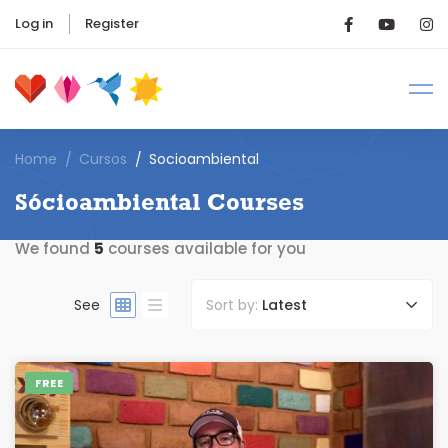
Log in
Register
Home
Cursos
Socioambiental
Sócioambiental Courses
We found
5
courses available for you
See
Sort by:
Latest
FREE