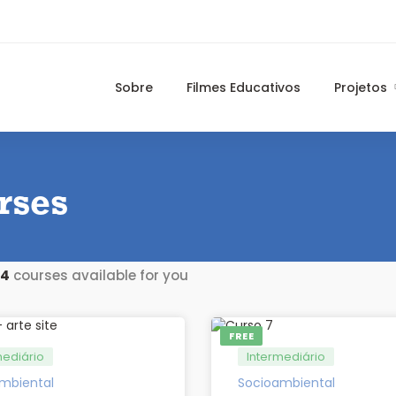
Sobre
Filmes Educativos
Projetos
rses
4
courses available for you
FREE
mediário
Intermediário
mbiental
Socioambiental