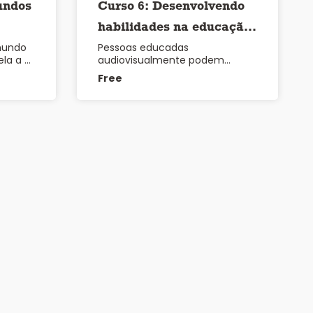
undos
Curso 6: Desenvolvendo
habilidades na educação
mundo
Pessoas educadas
audiovisual
ela a …
audiovisualmente podem
também ser aquelas que são
Free
conhecedoras …