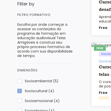
Curso
Filter by
desaf
FILTRO FORMATIVO
Aprend
as te
educat
Escolha por onde começar a
forma 
Free
acessar os conteúdos do
programa de formação em
educação audiovisual Telas
Amigáveis e construa seu
próprio processo formativo de
FREE
acordo com sua disponibilidade
Inicia
de tempo.
Socioa
Curso
DIMENSÕES
telas
Socioambiental
(5)
O curs
de poss
de …
Sociocultural
(4)
Free
Socioemocional
(4)
Sociotécnica
(4)