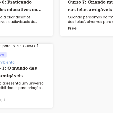
 8: Praticando
Curso 7: Criando m
ios educativos com
nas telas amigáveis
a a criar desafios
Quando pensamos no “
las
ivos audiovisuais de
das telas”, olhamos para 
prática e …
Free
nte
mbiental
 1: O mundo das
 amigáveis
o apresenta um universo
ibilidades para criação
(8)